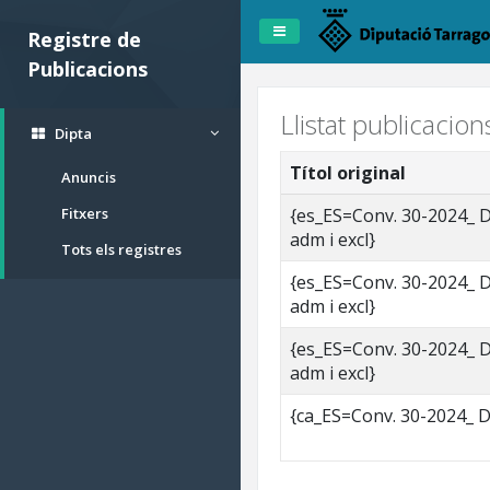
Registre de
Publicacions
Llistat publicacio
Dipta
Títol original
Anuncis
Fitxers
{es_ES=Conv. 30-2024_ Di
adm i excl}
Tots els registres
{es_ES=Conv. 30-2024_ Di
adm i excl}
{es_ES=Conv. 30-2024_ Di
adm i excl}
{ca_ES=Conv. 30-2024_ Di