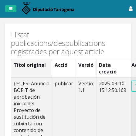
Registre
de
Publicacions
Llistat
publicacions/despublicacions
Dipta
registrades per aquest article
Anuncis
Títol original
Acció
Versió
Data
A
creació
Fitxers
Tots
{es_ES=Anuncio
publicar
Versió:
2025-03-10
els
BOP T de
1.1
15:12:50.169
registres
aprobación
inicial del
Proyecto de
sustitución de
cubierta con
contenido de