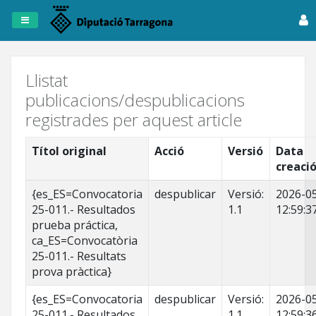
Registre
de
Publicacions
Llistat
publicacions/despublicacions
Dipta
registrades per aquest article
Anuncis
Títol original
Acció
Versió
Data
creaci
Fitxers
Tots
{es_ES=Convocatoria
despublicar
Versió:
2026-0
els
25-011.- Resultados
1.1
12:59:3
registres
prueba práctica,
ca_ES=Convocatòria
25-011.- Resultats
prova pràctica}
{es_ES=Convocatoria
despublicar
Versió:
2026-0
25-011.- Resultados
1.1
12:59:3