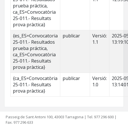
prueba práctica,
ca_ES=Convocatòria
25-011.- Resultats
prova pràctica}
{es_ES=Convocatoria
publicar
Versió:
2025-0
25-011.- Resultados
1.1
13:19:1
prueba práctica,
ca_ES=Convocatòria
25-011.- Resultats
prova pràctica}
{ca_ES=Convocatòria
publicar
Versió:
2025-0
25-011.- Resultats
1.0
13:14:0
prova pràctica}
Passeig de Sant Antoni 100, 43003 Tarragona | Tel. 977 296 600 |
Fax. 977 296 633