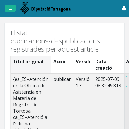
Registre
de
Publicacions
Llistat
publicacions/despublicacions
Dipta
registrades per aquest article
Anuncis
Títol original
Acció
Versió
Data
A
creació
Fitxers
Tots
{es_ES=Atención
publicar
Versió:
2025-07-09
els
en la Oficina de
1.3
08:32:49.818
registres
Asistencia en
Materia de
Registro de
Tortosa,
ca_ES=Atenció a
l'Oficina