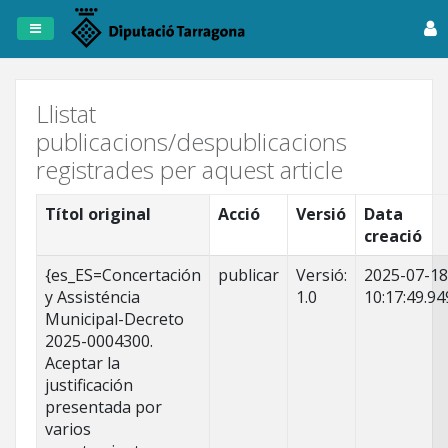
Registre
de
Publicacions
Llistat
publicacions/despublicacions
Dipta
registrades per aquest article
Anuncis
Títol original
Acció
Versió
Data
creació
Fitxers
Tots
{es_ES=Concertación
publicar
Versió:
2025-07-18
els
y Assisténcia
1.0
10:17:49.94
registres
Municipal-Decreto
2025-0004300.
Aceptar la
justificación
presentada por
varios