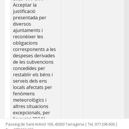
Acceptar la
justificació
presentada per
diversos
ajuntaments i
reconèixer les
obligacions
corresponents a les
despeses derivades
de les subvencions
concedides per
restablir els béns i
serveis dels ens
locals afectats per
fenòmens
meteorològics i
altres situacions
excepcionals, per
l'exercici 2024.}
Passeig de Sant Antoni 100, 43003 Tarragona | Tel. 977 296 600 |