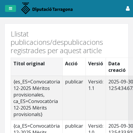
Registre
de
Publicacions
Llistat
publicacions/despublicacions
Dipta
registrades per aquest article
Anuncis
Títol original
Acció
Versió
Data
creació
Fitxers
Tots
{es_ES=Convocatoria
publicar
Versió:
2025-09-3
els
12-2025 Méritos
1.1
12:54:34.67
registres
provisionales,
ca_ES=Convocatòria
12-2025 Mèrits
provisionals}
{ca_ES=Convocatòria
publicar
Versió:
2025-09-3
12-2025 Mèrits
1.0
12:54:33.91