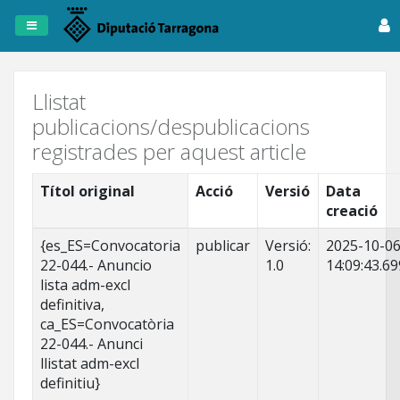
Registre
de
Publicacions
Llistat
publicacions/despublicacions
Dipta
registrades per aquest article
Anuncis
Títol original
Acció
Versió
Data
creació
Fitxers
Tots
{es_ES=Convocatoria
publicar
Versió:
2025-10-0
els
22-044.- Anuncio
1.0
14:09:43.69
registres
lista adm-excl
definitiva,
ca_ES=Convocatòria
22-044.- Anunci
llistat adm-excl
definitiu}