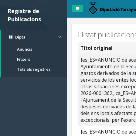
Registre de
Publicacions
Llistat publicacio
Dipta
Títol original
Anuncis
Fitxers
{es_ES=ANUNCIO de acept
Ayuntamiento de la Secui
Tots els registres
gastos derivados de la s
servicios de los entes 
otras situaciones excepc
2026-0001362., ca_ES=AN
l'Ajuntament de la Secuit
despeses derivades de la
dels ens locals afectats
excepcionals, per l'exer
{es_ES=ANUNCIO de acept