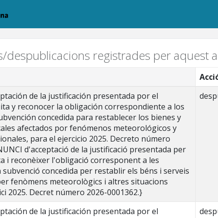
ns/despublicacions registrades per aquest ar
Acci
ación de la justificación presentada por el
desp
ta y reconocer la obligación correspondiente a los
ubvención concedida para restablecer los bienes y
locales afectados por fenómenos meteorológicos y
ionales, para el ejercicio 2025. Decreto número
UNCI d'acceptació de la justificació presentada per
a i reconèixer l'obligació corresponent a les
 subvenció concedida per restablir els béns i serveis
 per fenòmens meteorològics i altres situacions
cici 2025. Decret número 2026-0001362.}
ación de la justificación presentada por el
desp