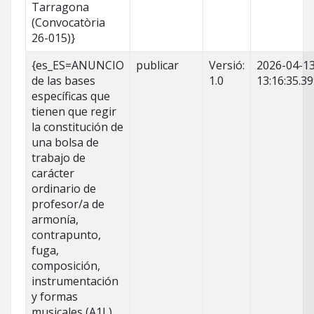
Tarragona
(Convocatòria
26-015)}
{es_ES=ANUNCIO
publicar
Versió:
2026-04-1
de las bases
1.0
13:16:35.3
específicas que
tienen que regir
la constitución de
una bolsa de
trabajo de
carácter
ordinario de
profesor/a de
armonía,
contrapunto,
fuga,
composición,
instrumentación
y formas
musicales (A1L)