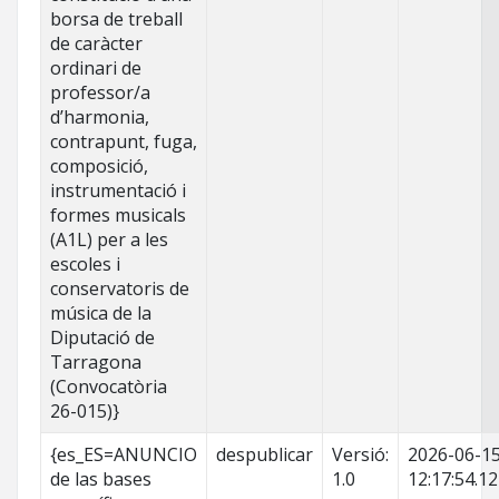
borsa de treball
de caràcter
ordinari de
professor/a
d’harmonia,
contrapunt, fuga,
composició,
instrumentació i
formes musicals
(A1L) per a les
escoles i
conservatoris de
música de la
Diputació de
Tarragona
(Convocatòria
26-015)}
{es_ES=ANUNCIO
despublicar
Versió:
2026-06-1
de las bases
1.0
12:17:54.1