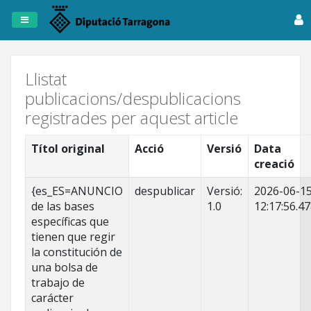
Registre
de
Publicacions
Llistat
publicacions/despublicacions
Dipta
registrades per aquest article
Anuncis
Títol original
Acció
Versió
Data
creació
Fitxers
Tots
{es_ES=ANUNCIO
despublicar
Versió:
2026-06-1
els
de las bases
1.0
12:17:56.4
registres
específicas que
tienen que regir
la constitución de
una bolsa de
trabajo de
carácter