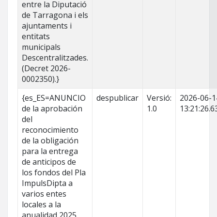
entre la Diputació
de Tarragona i els
ajuntaments i
entitats
municipals
Descentralitzades.
(Decret 2026-
0002350).}
{es_ES=ANUNCIO
despublicar
Versió:
2026-06-1
de la aprobación
1.0
13:21:26.6
del
reconocimiento
de la obligación
para la entrega
de anticipos de
los fondos del Pla
ImpulsDipta a
varios entes
locales a la
anualidad 2025