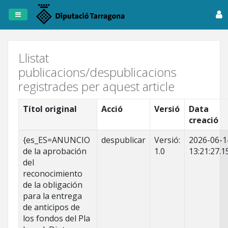
Registre
de
Publicacions
Llistat
publicacions/despublicacions
Dipta
registrades per aquest article
Anuncis
Títol original
Acció
Versió
Data
creació
Fitxers
Tots
{es_ES=ANUNCIO
despublicar
Versió:
2026-06-1
els
de la aprobación
1.0
13:21:27.1
registres
del
reconocimiento
de la obligación
para la entrega
de anticipos de
los fondos del Pla