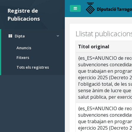
Registre de
Publicacions
Llistat publicacio
Dipta
Títol original
Anuncis
Fitxers
{es_ES=ANUNCIO de recon
subvenciones concedidas
Tots els registres
que trabajan en program
ejercicio 2025 (Decret
l'obligació total, de les
sense ànim de lucre que
salut pública, per exerc
{es_ES=ANUNCIO de recon
subvenciones concedidas
que trabajan en program
ejercicio 2025 (Decret