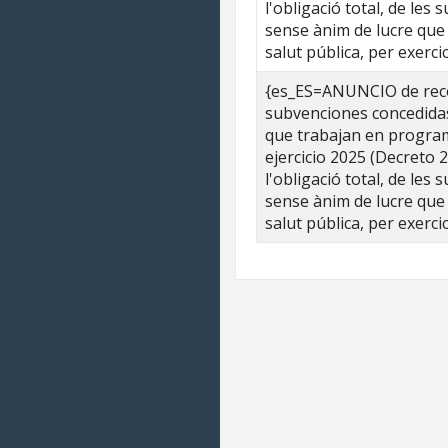
l'obligació total, de les
sense ànim de lucre que
salut pública, per exerc
{es_ES=ANUNCIO de recon
subvenciones concedidas
que trabajan en program
ejercicio 2025 (Decret
l'obligació total, de les
sense ànim de lucre que
salut pública, per exerc