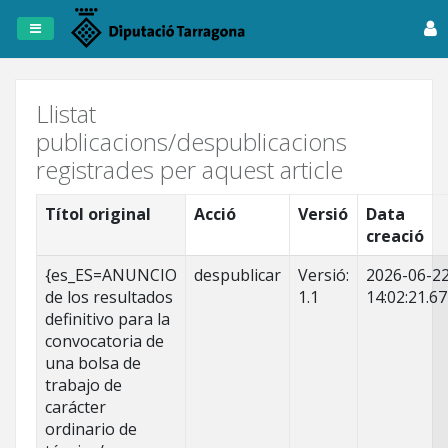
Registre
de
Publicacions
Llistat
publicacions/despublicacions
Dipta
registrades per aquest article
Anuncis
Títol original
Acció
Versió
Data
creació
Fitxers
Tots
{es_ES=ANUNCIO
despublicar
Versió:
2026-06-2
els
de los resultados
1.1
14:02:21.6
registres
definitivo para la
convocatoria de
una bolsa de
trabajo de
carácter
ordinario de