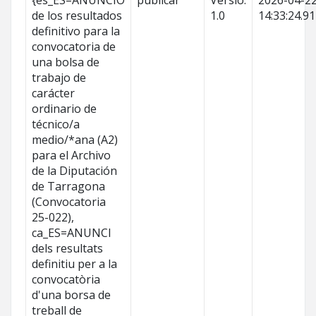
{es_ES=ANUNCIO
publicar
Versió:
2026-04-2
de los resultados
1.0
14:33:24.9
definitivo para la
convocatoria de
una bolsa de
trabajo de
carácter
ordinario de
técnico/a
medio/*ana (A2)
para el Archivo
de la Diputación
de Tarragona
(Convocatoria
25-022),
ca_ES=ANUNCI
dels resultats
definitiu per a la
convocatòria
d'una borsa de
treball de