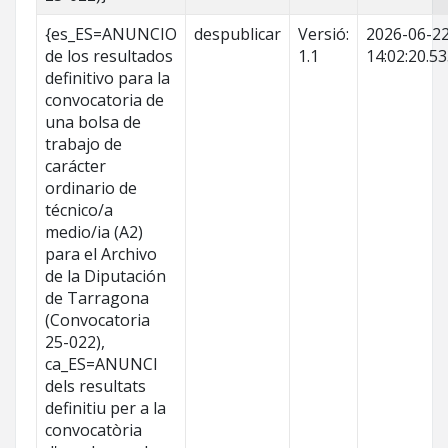
{es_ES=ANUNCIO
despublicar
Versió:
2026-06-2
de los resultados
1.1
14:02:20.5
definitivo para la
convocatoria de
una bolsa de
trabajo de
carácter
ordinario de
técnico/a
medio/ia (A2)
para el Archivo
de la Diputación
de Tarragona
(Convocatoria
25-022),
ca_ES=ANUNCI
dels resultats
definitiu per a la
convocatòria