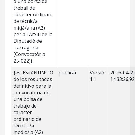
d'una borsa de
treball de
caràcter ordinari
de tècnic/a
mitjà/ana (A2)
per a l'Arxiu de la
Diputació de
Tarragona
(Convocatòria
25-022)}
{es_ES=ANUNCIO
publicar
Versió:
2026-04-2
de los resultados
1.1
14:33:26.9
definitivo para la
convocatoria de
una bolsa de
trabajo de
carácter
ordinario de
técnico/a
medio/ia (A2)