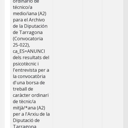
ordinario de
técnico/a
medio/iana (A2)
para el Archivo
de la Diputación
de Tarragona
(Convocatoria
25-022),
ca_ES=ANUNCI
dels resultats del
psicotècnic i
l'entrevista per a
la convocatòria
d'una borsa de
treball de
caràcter ordinari
de tècnic/a
mitjà/*ana (A2)
per a l'Arxiu de la
Diputació de
Tarragona