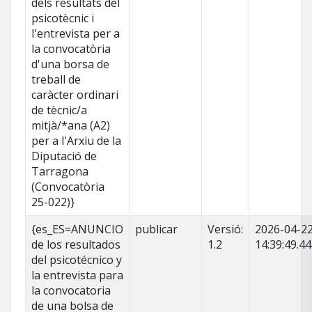
dels resultats del
psicotècnic i
l'entrevista per a
la convocatòria
d'una borsa de
treball de
caràcter ordinari
de tècnic/a
mitjà/*ana (A2)
per a l'Arxiu de la
Diputació de
Tarragona
(Convocatòria
25-022)}
{es_ES=ANUNCIO
publicar
Versió:
2026-04-2
de los resultados
1.2
14:39:49.4
del psicotécnico y
la entrevista para
la convocatoria
de una bolsa de