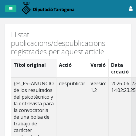
Registre
de
Publicacions
Llistat
publicacions/despublicacions
Dipta
registrades per aquest article
Anuncis
Títol original
Acció
Versió
Data
creació
Fitxers
Tots
{es_ES=ANUNCIO
despublicar
Versió:
2026-06-2
els
de los resultados
1.2
14:02:23.2
registres
del psicotécnico y
la entrevista para
la convocatoria
de una bolsa de
trabajo de
carácter