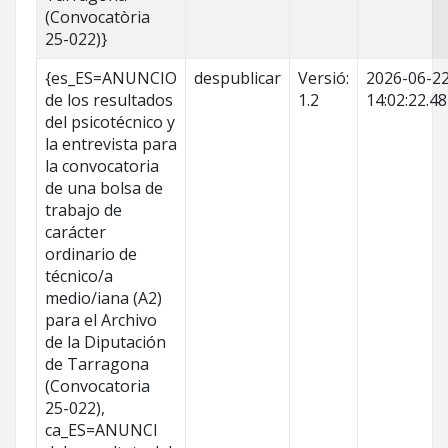
(Convocatòria
25-022)}
{es_ES=ANUNCIO
despublicar
Versió:
2026-06-2
de los resultados
1.2
14:02:22.4
del psicotécnico y
la entrevista para
la convocatoria
de una bolsa de
trabajo de
carácter
ordinario de
técnico/a
medio/iana (A2)
para el Archivo
de la Diputación
de Tarragona
(Convocatoria
25-022),
ca_ES=ANUNCI