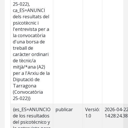
25-022),
ca_ES=ANUNCI
dels resultats del
psicotècnic i
l'entrevista per a
la convocatòria
d'una borsa de
treball de
caràcter ordinari
de tècnic/a
mitjà/*ana (A2)
per a l'Arxiu de la
Diputació de
Tarragona
(Convocatòria
25-022)}
{es_ES=ANUNCIO
publicar
Versió:
2026-04-2
de los resultados
1.0
14:28:24.3
del psicotécnico y