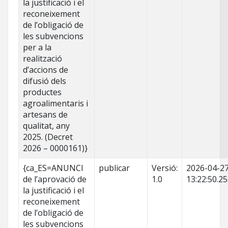
la justificació i el
reconeixement
de l’obligació de
les subvencions
per a la
realització
d’accions de
difusió dels
productes
agroalimentaris i
artesans de
qualitat, any
2025. (Decret
2026 – 0000161)}
{ca_ES=ANUNCI
publicar
Versió:
2026-04-2
de l’aprovació de
1.0
13:22:50.2
la justificació i el
reconeixement
de l’obligació de
les subvencions