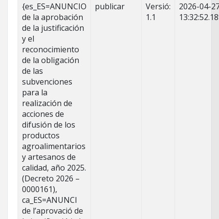
{es_ES=ANUNCIO
publicar
Versió:
2026-04-2
de la aprobación
1.1
13:32:52.1
de la justificación
y el
reconocimiento
de la obligación
de las
subvenciones
para la
realización de
acciones de
difusión de los
productos
agroalimentarios
y artesanos de
calidad, año 2025.
(Decreto 2026 –
0000161),
ca_ES=ANUNCI
de l’aprovació de