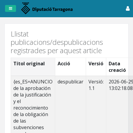
Registre
de
Publicacions
Llistat
publicacions/despublicacions
Dipta
registrades per aquest article
Anuncis
Títol original
Acció
Versió
Data
creació
Fitxers
Tots
{es_ES=ANUNCIO
despublicar
Versió:
2026-06-2
els
de la aprobación
1.1
13:02:18.08
registres
de la justificación
y el
reconocimiento
de la obligación
de las
subvenciones