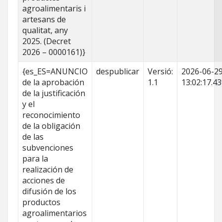
agroalimentaris i
artesans de
qualitat, any
2025. (Decret
2026 – 0000161)}
{es_ES=ANUNCIO
despublicar
Versió:
2026-06-2
de la aprobación
1.1
13:02:17.4
de la justificación
y el
reconocimiento
de la obligación
de las
subvenciones
para la
realización de
acciones de
difusión de los
productos
agroalimentarios