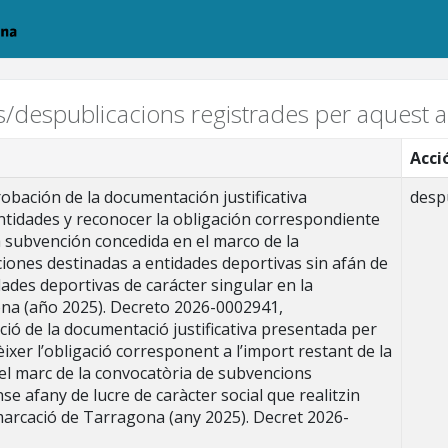
ns/despublicacions registrades per aquest ar
Acci
ación de la documentación justificativa
desp
ntidades y reconocer la obligación correspondiente
a subvención concedida en el marco de la
iones destinadas a entidades deportivas sin afán de
dades deportivas de carácter singular en la
na (año 2025). Decreto 2026-0002941,
ó de la documentació justificativa presentada per
èixer l’obligació corresponent a l’import restant de la
el marc de la convocatòria de subvencions
se afany de lucre de caràcter social que realitzin
demarcació de Tarragona (any 2025). Decret 2026-