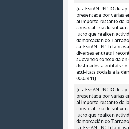
{es_ES=ANUNCIO de aprob
presentada por varias e
al importe restante de l
convocatoria de subvenc
lucro que realicen activi
demarcación de Tarrago
ca_ES=ANUNCI d'aprovaci
diverses entitats i recon
subvenció concedida en 
destinades a entitats sen
activitats socials a la 
0002941}
{es_ES=ANUNCIO de aprob
presentada por varias e
al importe restante de l
convocatoria de subvenc
lucro que realicen activi
demarcación de Tarrago
ca_ES=ANUNCI d'aprovaci