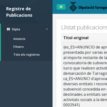
Registre de
Publicacions
Llistat publicacio
Dipta
Títol original
Anuncis
Fitxers
{es_ES=ANUNCIO de aprob
presentada por varias e
Tots els registres
al importe restante de l
convocatoria de subvenc
lucro que realicen activi
demarcación de Tarrago
ca_ES=ANUNCI d'aprovaci
diverses entitats i recon
subvenció concedida en 
destinades a entitats sen
activitats socials a la 
0002941}