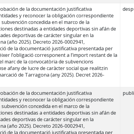
ación de la documentación justificativa
desp
ntidades y reconocer la obligación correspondiente
a subvención concedida en el marco de la
iones destinadas a entidades deportivas sin afán de
dades deportivas de carácter singular en la
na (año 2025). Decreto 2026-0002941,
ó de la documentació justificativa presentada per
èixer l’obligació corresponent a l’import restant de la
el marc de la convocatòria de subvencions
se afany de lucre de caràcter social que realitzin
demarcació de Tarragona (any 2025). Decret 2026-
ación de la documentación justificativa
publ
ntidades y reconocer la obligación correspondiente
a subvención concedida en el marco de la
iones destinadas a entidades deportivas sin afán de
dades deportivas de carácter singular en la
na (año 2025). Decreto 2026-0002941,
ó de la documentació justificativa presentada per