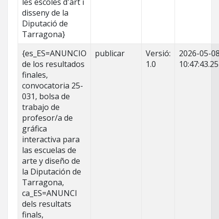
les escoles d'art i
disseny de la
Diputació de
Tarragona}
{es_ES=ANUNCIO
publicar
Versió:
2026-05-0
de los resultados
1.0
10:47:43.2
finales,
convocatoria 25-
031, bolsa de
trabajo de
profesor/a de
gráfica
interactiva para
las escuelas de
arte y diseño de
la Diputación de
Tarragona,
ca_ES=ANUNCI
dels resultats
finals,