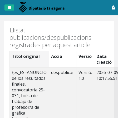
Registre
de
Publicacions
Llistat
publicacions/despublicacions
Dipta
registrades per aquest article
Anuncis
Títol original
Acció
Versió
Data
creació
Fitxers
Tots
{es_ES=ANUNCIO
despublicar
Versió:
2026-07-0
els
de los resultados
1.0
10:17:55.51
registres
finales,
convocatoria 25-
031, bolsa de
trabajo de
profesor/a de
gráfica