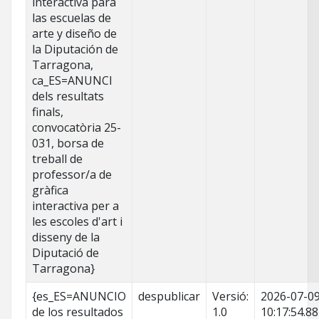
interactiva para
las escuelas de
arte y diseño de
la Diputación de
Tarragona,
ca_ES=ANUNCI
dels resultats
finals,
convocatòria 25-
031, borsa de
treball de
professor/a de
gràfica
interactiva per a
les escoles d'art i
disseny de la
Diputació de
Tarragona}
{es_ES=ANUNCIO
despublicar
Versió:
2026-07-0
de los resultados
1.0
10:17:54.8