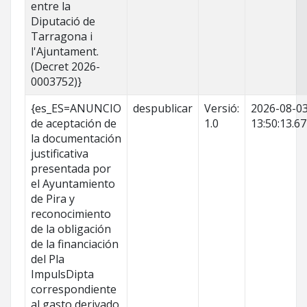
entre la
Diputació de
Tarragona i
l'Ajuntament.
(Decret 2026-
0003752)}
{es_ES=ANUNCIO
despublicar
Versió:
2026-08-0
de aceptación de
1.0
13:50:13.6
la documentación
justificativa
presentada por
el Ayuntamiento
de Pira y
reconocimiento
de la obligación
de la financiación
del Pla
ImpulsDipta
correspondiente
al gasto derivado