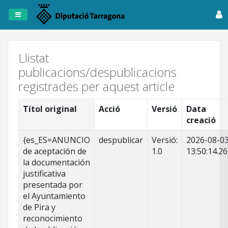
Registre
de
Publicacions
Llistat
publicacions/despublicacions
Dipta
registrades per aquest article
Anuncis
Títol original
Acció
Versió
Data
creació
Fitxers
Tots
{es_ES=ANUNCIO
despublicar
Versió:
2026-08-0
els
de aceptación de
1.0
13:50:14.2
registres
la documentación
justificativa
presentada por
el Ayuntamiento
de Pira y
reconocimiento