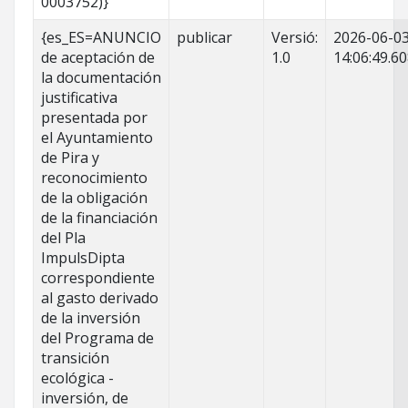
0003752)}
{es_ES=ANUNCIO
publicar
Versió:
2026-06-0
de aceptación de
1.0
14:06:49.6
la documentación
justificativa
presentada por
el Ayuntamiento
de Pira y
reconocimiento
de la obligación
de la financiación
del Pla
ImpulsDipta
correspondiente
al gasto derivado
de la inversión
del Programa de
transición
ecológica -
inversión, de