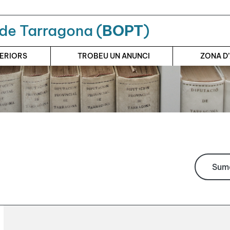
a de Tarragona (
BOPT
)
TERIORS
TROBEU UN ANUNCI
ZONA D
Suma